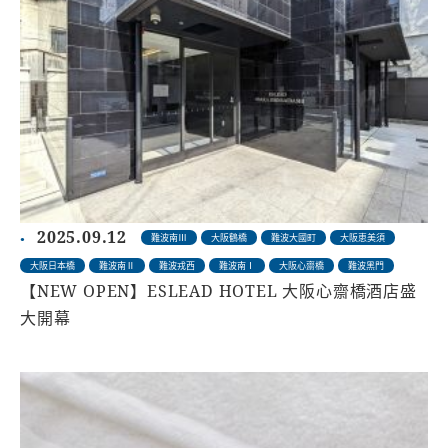
2025.09.12
難波南Ⅲ
大阪鶴橋
難波大國町
大阪恵美須
大阪日本橋
難波南Ⅱ
難波戎西
難波南Ⅰ
大阪心齋橋
難波黑門
【NEW OPEN】ESLEAD HOTEL 大阪心齋橋酒店盛
大開幕