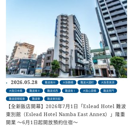
2026.05.28
難波南Ⅲ
大阪鶴橋
難波大國町
大阪恵美須
大阪日本橋
難波南Ⅱ
難波戎西
難波南Ⅰ
大阪心齋橋
難波黑門
難波道頓堀東
難波東
難波東別館
【全新飯店開幕】2026年7月1日「Eslead Hotel 難波
東別館（Eslead Hotel Namba East Annex）」隆重
開業 〜6月1日起開放預約住宿〜