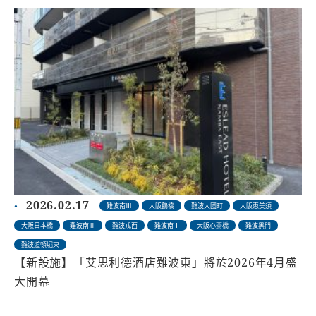
2026.02.17
難波南Ⅲ
大阪鶴橋
難波大國町
大阪恵美須
大阪日本橋
難波南Ⅱ
難波戎西
難波南Ⅰ
大阪心齋橋
難波黑門
難波道頓堀東
【新設施】「艾思利德酒店難波東」將於2026年4月盛
大開幕