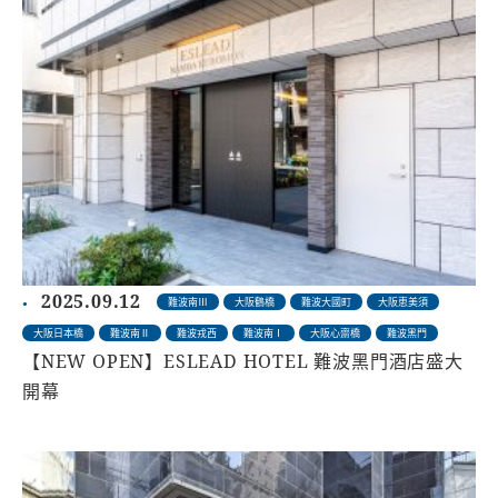
2025.09.12
難波南Ⅲ
大阪鶴橋
難波大國町
大阪恵美須
大阪日本橋
難波南Ⅱ
難波戎西
難波南Ⅰ
大阪心齋橋
難波黑門
【NEW OPEN】ESLEAD HOTEL 難波黑門酒店盛大
開幕