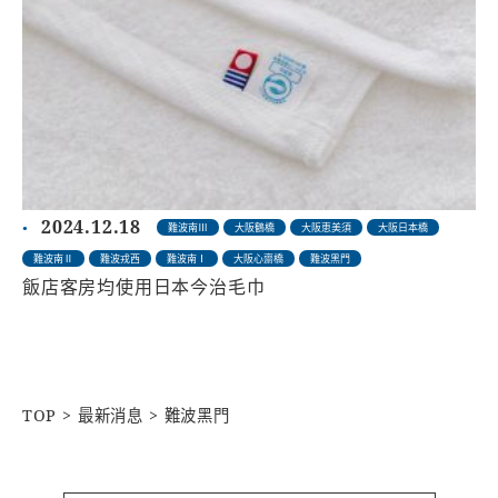
2024.12.18
難波南Ⅲ
大阪鶴橋
大阪恵美須
大阪日本橋
難波南Ⅱ
難波戎西
難波南Ⅰ
大阪心齋橋
難波黑門
飯店客房均使用日本今治毛巾
TOP
最新消息
難波黑門