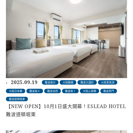
2025.09.19
難波南Ⅲ
大阪鶴橋
難波大國町
大阪恵美須
大阪日本橋
難波南Ⅱ
難波戎西
難波南Ⅰ
大阪心齋橋
難波黑門
難波道頓堀東
【NEW OPEN】10月1日盛大開幕！ESLEAD HOTEL
難波道頓堀東