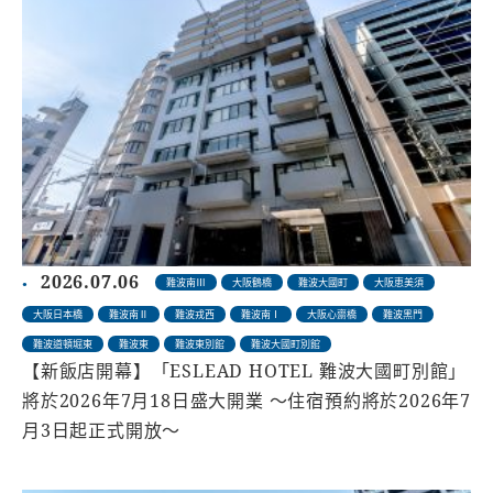
2026.07.06
難波南Ⅲ
大阪鶴橋
難波大國町
大阪恵美須
大阪日本橋
難波南Ⅱ
難波戎西
難波南Ⅰ
大阪心齋橋
難波黑門
難波道頓堀東
難波東
難波東別館
難波大國町別館
【新飯店開幕】「ESLEAD HOTEL 難波大國町別館」
將於2026年7月18日盛大開業 ～住宿預約將於2026年7
月3日起正式開放～