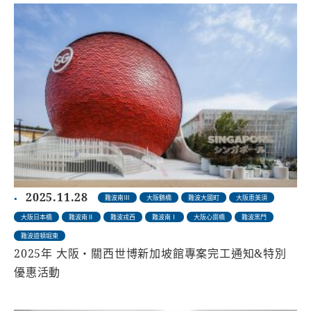
2025.11.28
難波南Ⅲ
大阪鶴橋
難波大國町
大阪恵美須
大阪日本橋
難波南Ⅱ
難波戎西
難波南Ⅰ
大阪心齋橋
難波黑門
難波道頓堀東
2025年 大阪・關西世博新加坡館專案完工通知&特別
優惠活動