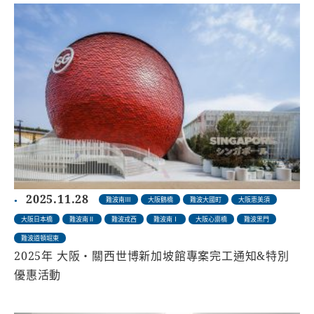
2025.11.28
難波南Ⅲ
大阪鶴橋
難波大國町
大阪恵美須
大阪日本橋
難波南Ⅱ
難波戎西
難波南Ⅰ
大阪心齋橋
難波黑門
難波道頓堀東
2025年 大阪・關西世博新加坡館專案完工通知&特別
優惠活動