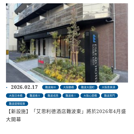
2026.02.17
難波南Ⅲ
大阪鶴橋
難波大國町
大阪恵美須
大阪日本橋
難波南Ⅱ
難波戎西
難波南Ⅰ
大阪心齋橋
難波黑門
難波道頓堀東
【新設施】「艾思利德酒店難波東」將於2026年4月盛
大開幕