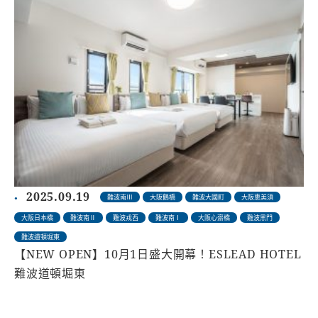
2025.09.19
難波南Ⅲ
大阪鶴橋
難波大國町
大阪恵美須
大阪日本橋
難波南Ⅱ
難波戎西
難波南Ⅰ
大阪心齋橋
難波黑門
難波道頓堀東
【NEW OPEN】10月1日盛大開幕！ESLEAD HOTEL
難波道頓堀東