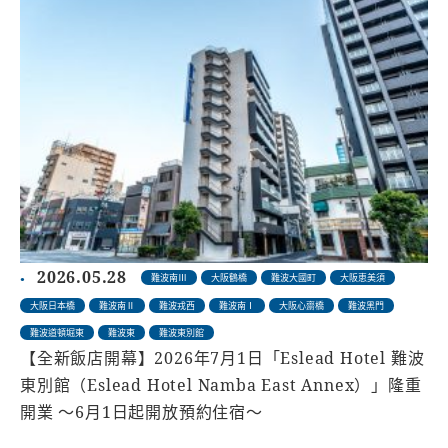
2026.05.28
難波南Ⅲ
大阪鶴橋
難波大國町
大阪恵美須
大阪日本橋
難波南Ⅱ
難波戎西
難波南Ⅰ
大阪心齋橋
難波黑門
難波道頓堀東
難波東
難波東別館
【全新飯店開幕】2026年7月1日「Eslead Hotel 難波
東別館（Eslead Hotel Namba East Annex）」隆重
開業 〜6月1日起開放預約住宿〜