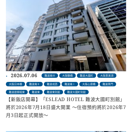
2026.07.06
難波南Ⅲ
大阪鶴橋
難波大國町
大阪恵美須
大阪日本橋
難波南Ⅱ
難波戎西
難波南Ⅰ
大阪心齋橋
難波黑門
難波道頓堀東
難波東
難波東別館
難波大國町別館
【新飯店開幕】「ESLEAD HOTEL 難波大國町別館」
將於2026年7月18日盛大開業 ～住宿預約將於2026年7
月3日起正式開放～